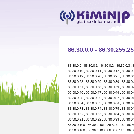
86.30.0.0 - 86.30.255.25
86.30.0.0 , 86.30.0.1 , 86.30.0.2 , 86.30.0.3 , 86.30.0.4 , 86.30.0.5 , 86.30.0.6 , 86.30.0.7 , 86.30.0.8 , 86.30.0.9 , 86.30.0.10 , 86.30.0.11 , 86.30.0.12 , 86.30.0.13 , 86.30.0.14 , 86.30.0.15 , 86.30.0.16 , 86.30.0.17 , 86.30.0.18 , 86.30.0.19 , 86.30.0.20 , 86.30.0.21 , 86.30.0.22 , 86.30.0.23 , 86.30.0.24 , 86.30.0.25 , 86.30.0.26 , 86.30.0.27 , 86.30.0.28 , 86.30.0.29 , 86.30.0.30 , 86.30.0.31 , 86.30.0.32 , 86.30.0.33 , 86.30.0.34 , 86.30.0.35 , 86.30.0.36 , 86.30.0.37 , 86.30.0.38 , 86.30.0.39 , 86.30.0.40 , 86.30.0.41 , 86.30.0.42 , 86.30.0.43 , 86.30.0.44 , 86.30.0.45 , 86.30.0.46 , 86.30.0.47 , 86.30.0.48 , 86.30.0.49 , 86.30.0.50 , 86.30.0.51 , 86.30.0.52 , 86.30.0.53 , 86.30.0.54 , 86.30.0.55 , 86.30.0.56 , 86.30.0.57 , 86.30.0.58 , 86.30.0.59 , 86.30.0.60 , 86.30.0.61 , 86.30.0.62 , 86.30.0.63 , 86.30.0.64 , 86.30.0.65 , 86.30.0.66 , 86.30.0.67 , 86.30.0.68 , 86.30.0.69 , 86.30.0.70 , 86.30.0.71 , 86.30.0.72 , 86.30.0.73 , 86.30.0.74 , 86.30.0.75 , 86.30.0.76 , 86.30.0.77 , 86.30.0.78 , 86.30.0.79 , 86.30.0.80 , 86.30.0.81 , 86.30.0.82 , 86.30.0.83 , 86.30.0.84 , 86.30.0.85 , 86.30.0.86 , 86.30.0.87 , 86.30.0.88 , 86.30.0.89 , 86.30.0.90 , 86.30.0.91 , 86.30.0.92 , 86.30.0.93 , 86.30.0.94 , 86.30.0.95 , 86.30.0.96 , 86.30.0.97 , 86.30.0.98 , 86.30.0.99 , 86.30.0.100 , 86.30.0.101 , 86.30.0.102 , 86.30.0.103 , 86.30.0.104 , 86.30.0.105 , 86.30.0.106 , 86.30.0.107 , 86.30.0.108 , 86.30.0.109 , 86.30.0.110 , 86.30.0.111 , 86.30.0.112 , 86.30.0.113 , 86.30.0.114 , 86.30.0.115 , 86.30.0.116 , 86.30.0.117 , 86.30.0.118 , 86.30.0.119 , 86.30.0.120 , 86.30.0.121 , 86.30.0.122 , 86.30.0.123 , 86.30.0.124 , 86.30.0.125 , 86.30.0.126 , 86.30.0.127 , 86.30.0.128 , 86.30.0.129 , 86.30.0.130 , 86.30.0.131 , 86.30.0.132 , 86.30.0.133 , 86.30.0.134 , 86.30.0.135 , 86.30.0.136 , 86.30.0.137 , 86.30.0.138 , 86.30.0.139 , 86.30.0.140 , 86.30.0.141 , 86.30.0.142 , 86.30.0.143 , 86.30.0.144 , 86.30.0.145 , 86.30.0.146 , 86.30.0.147 , 86.30.0.148 , 86.30.0.149 , 86.30.0.150 , 86.30.0.151 , 86.30.0.152 , 86.30.0.153 , 86.30.0.154 , 86.30.0.155 , 86.30.0.156 , 86.30.0.157 , 86.30.0.158 , 86.30.0.159 , 86.30.0.160 , 86.30.0.161 , 86.30.0.162 , 86.30.0.163 , 86.30.0.164 , 86.30.0.165 , 86.30.0.166 , 86.30.0.167 , 86.30.0.168 , 86.30.0.169 , 86.30.0.170 , 86.30.0.171 , 86.30.0.172 , 86.30.0.173 , 86.30.0.174 , 86.30.0.175 , 86.30.0.176 , 86.30.0.177 , 86.30.0.178 , 86.30.0.179 , 86.30.0.180 , 86.30.0.181 , 86.30.0.182 , 86.30.0.183 , 86.30.0.184 , 86.30.0.185 , 86.30.0.186 , 86.30.0.187 , 86.30.0.188 , 86.30.0.189 , 86.30.0.190 , 86.30.0.191 , 86.30.0.192 , 86.30.0.193 , 86.30.0.194 , 86.30.0.195 , 86.30.0.196 , 86.30.0.197 , 86.30.0.198 , 86.30.0.199 , 86.30.0.200 , 86.30.0.201 , 86.30.0.202 , 86.30.0.203 , 86.30.0.204 , 86.30.0.205 , 86.30.0.206 , 86.30.0.207 , 86.30.0.208 , 86.30.0.209 , 86.30.0.210 , 86.30.0.211 , 86.30.0.212 , 86.30.0.213 , 86.30.0.214 , 86.30.0.215 , 86.30.0.216 , 86.30.0.217 , 86.30.0.218 , 86.30.0.219 , 86.30.0.220 , 86.30.0.221 , 86.30.0.222 , 86.30.0.223 , 86.30.0.224 , 86.30.0.225 , 86.30.0.226 , 86.30.0.227 , 86.30.0.228 , 86.30.0.229 , 86.30.0.230 , 86.30.0.231 , 86.30.0.232 , 86.30.0.233 , 86.30.0.234 , 86.30.0.235 , 86.30.0.236 , 86.30.0.237 , 86.30.0.238 , 86.30.0.239 , 86.30.0.240 , 86.30.0.241 , 86.30.0.242 , 86.30.0.243 , 86.30.0.244 , 86.30.0.245 , 86.30.0.246 , 86.30.0.247 , 86.30.0.248 , 86.30.0.249 , 86.30.0.250 , 86.30.0.251 , 86.30.0.252 , 86.30.0.253 , 86.30.0.254 , 86.30.0.255 , 86.30.1.0 , 86.30.1.1 , 86.30.1.2 , 86.30.1.3 , 86.30.1.4 , 86.30.1.5 , 86.30.1.6 , 86.30.1.7 , 86.30.1.8 , 86.30.1.9 , 86.30.1.10 , 86.30.1.11 , 86.30.1.12 , 86.30.1.13 , 86.30.1.14 , 86.30.1.15 , 86.30.1.16 , 86.30.1.17 , 86.30.1.18 , 86.30.1.19 , 86.30.1.20 , 86.30.1.21 , 86.30.1.22 , 86.30.1.23 , 86.30.1.24 , 86.30.1.25 , 86.30.1.26 , 86.30.1.27 , 86.30.1.28 , 86.30.1.29 , 86.30.1.30 , 86.30.1.31 , 86.30.1.32 , 86.30.1.33 , 86.30.1.34 , 86.30.1.35 , 86.30.1.36 , 86.30.1.37 , 86.30.1.38 , 86.30.1.39 , 86.30.1.40 , 86.30.1.41 , 86.30.1.42 , 86.30.1.43 , 86.30.1.44 , 86.30.1.45 , 86.30.1.46 , 86.30.1.47 , 86.30.1.48 , 86.30.1.49 , 8