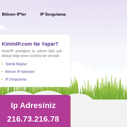
Bilinen IP'ler
IP Sorgulama
KiminIP.com Ne Yapar?
KiminIP aradığınız ip adresi ilgili çok
detaylı bilgi veren ücretsiz bir servistir.
Teknik Bilgiler
Bilinen IP Adresleri
IP Sorgulama
Ip Adresiniz
216.73.216.78