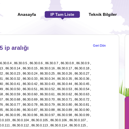
Anasayfa
IP Tam Liste
Teknik Bilgiler
Geri Dön
5 ip aralığı
6.30.1.50 , 86.30.1.51 , 86.30.1.52 , 86.30.1.53 , 86.30.1.54 , 86.30.1.55 , 86.30.1.56 , 86.30.1.57 , 86.30.1.58 , 86.30.1.59 , 86.30.1.60 , 86.30.1.61 , 86.30.1.62 , 86.30.1.63 , 86.30.1.64 , 86.30.1.65 , 86.30.1.66 , 86.30.1.67 , 86.30.1.68 , 86.30.1.69 , 86.30.1.70 , 86.30.1.71 , 86.30.1.72 , 86.30.1.73 , 86.30.1.74 , 86.30.1.75 , 86.30.1.76 , 86.30.1.77 , 86.30.1.78 , 86.30.1.79 , 86.30.1.80 , 86.30.1.81 , 86.30.1.82 , 86.30.1.83 , 86.30.1.84 , 86.30.1.85 , 86.30.1.86 , 86.30.1.87 , 86.30.1.88 , 86.30.1.89 , 86.30.1.90 , 86.30.1.91 , 86.30.1.92 , 86.30.1.93 , 86.30.1.94 , 86.30.1.95 , 86.30.1.96 , 86.30.1.97 , 86.30.1.98 , 86.30.1.99 , 86.30.1.100 , 86.30.1.101 , 86.30.1.102 , 86.30.1.103 , 86.30.1.104 , 86.30.1.105 , 86.30.1.106 , 86.30.1.107 , 86.30.1.108 , 86.30.1.109 , 86.30.1.110 , 86.30.1.111 , 86.30.1.112 , 86.30.1.113 , 86.30.1.114 , 86.30.1.115 , 86.30.1.116 , 86.30.1.117 , 86.30.1.118 , 86.30.1.119 , 86.30.1.120 , 86.30.1.121 , 86.30.1.122 , 86.30.1.123 , 86.30.1.124 , 86.30.1.125 , 86.30.1.126 , 86.30.1.127 , 86.30.1.128 , 86.30.1.129 , 86.30.1.130 , 86.30.1.131 , 86.30.1.132 , 86.30.1.133 , 86.30.1.134 , 86.30.1.135 , 86.30.1.136 , 86.30.1.137 , 86.30.1.138 , 86.30.1.139 , 86.30.1.140 , 86.30.1.141 , 86.30.1.142 , 86.30.1.143 , 86.30.1.144 , 86.30.1.145 , 86.30.1.146 , 86.30.1.147 , 86.30.1.148 , 86.30.1.149 , 86.30.1.150 , 86.30.1.151 , 86.30.1.152 , 86.30.1.153 , 86.30.1.154 , 86.30.1.155 , 86.30.1.156 , 86.30.1.157 , 86.30.1.158 , 86.30.1.159 , 86.30.1.160 , 86.30.1.161 , 86.30.1.162 , 86.30.1.163 , 86.30.1.164 , 86.30.1.165 , 86.30.1.166 , 86.30.1.167 , 86.30.1.168 , 86.30.1.169 , 86.30.1.170 , 86.30.1.171 , 86.30.1.172 , 86.30.1.173 , 86.30.1.174 , 86.30.1.175 , 86.30.1.176 , 86.30.1.177 , 86.30.1.178 , 86.30.1.179 , 86.30.1.180 , 86.30.1.181 , 86.30.1.182 , 86.30.1.183 , 86.30.1.184 , 86.30.1.185 , 86.30.1.186 , 86.30.1.187 , 86.30.1.188 , 86.30.1.189 , 86.30.1.190 , 86.30.1.191 , 86.30.1.192 , 86.30.1.193 , 86.30.1.194 , 86.30.1.195 , 86.30.1.196 , 86.30.1.197 , 86.30.1.198 , 86.30.1.199 , 86.30.1.200 , 86.30.1.201 , 86.30.1.202 , 86.30.1.203 , 86.30.1.204 , 86.30.1.205 , 86.30.1.206 , 86.30.1.207 , 86.30.1.208 , 86.30.1.209 , 86.30.1.210 , 86.30.1.211 , 86.30.1.212 , 86.30.1.213 , 86.30.1.214 , 86.30.1.215 , 86.30.1.216 , 86.30.1.217 , 86.30.1.218 , 86.30.1.219 , 86.30.1.220 , 86.30.1.221 , 86.30.1.222 , 86.30.1.223 , 86.30.1.224 , 86.30.1.225 , 86.30.1.226 , 86.30.1.227 , 86.30.1.228 , 86.30.1.229 , 86.30.1.230 , 86.30.1.231 , 86.30.1.232 , 86.30.1.233 , 86.30.1.234 , 86.30.1.235 , 86.30.1.236 , 86.30.1.237 , 86.30.1.238 , 86.30.1.239 , 86.30.1.240 , 86.30.1.241 , 86.30.1.242 , 86.30.1.243 , 86.30.1.244 , 86.30.1.245 , 86.30.1.246 , 86.30.1.247 , 86.30.1.248 , 86.30.1.249 , 86.30.1.250 , 86.30.1.251 , 86.30.1.252 , 86.30.1.253 , 86.30.1.254 , 86.30.1.255 , 86.30.2.0 , 86.30.2.1 , 86.30.2.2 , 86.30.2.3 , 86.30.2.4 , 86.30.2.5 , 86.30.2.6 , 86.30.2.7 , 86.30.2.8 , 86.30.2.9 , 86.30.2.10 , 86.30.2.11 , 86.30.2.12 , 86.30.2.13 , 86.30.2.14 , 86.30.2.15 , 86.30.2.16 , 86.30.2.17 , 86.30.2.18 , 86.30.2.19 , 86.30.2.20 , 86.30.2.21 , 86.30.2.22 , 86.30.2.23 , 86.30.2.24 , 86.30.2.25 , 86.30.2.26 , 86.30.2.27 , 86.30.2.28 , 86.30.2.29 , 86.30.2.30 , 86.30.2.31 , 86.30.2.32 , 86.30.2.33 , 86.30.2.34 , 86.30.2.35 , 86.30.2.36 , 86.30.2.37 , 86.30.2.38 , 86.30.2.39 , 86.30.2.40 , 86.30.2.41 , 86.30.2.42 , 86.30.2.43 , 86.30.2.44 , 86.30.2.45 , 86.30.2.46 , 86.30.2.47 , 86.30.2.48 , 86.30.2.49 , 86.30.2.50 , 86.30.2.51 , 86.30.2.52 , 86.30.2.53 , 86.30.2.54 , 86.30.2.55 , 86.30.2.56 , 86.30.2.57 , 86.30.2.58 , 86.30.2.59 , 86.30.2.60 , 86.30.2.61 , 86.30.2.62 , 86.30.2.63 , 86.30.2.64 , 86.30.2.65 , 86.30.2.66 , 86.30.2.67 , 86.30.2.68 , 86.30.2.69 , 86.30.2.70 , 86.30.2.71 , 86.30.2.72 , 86.30.2.73 , 86.30.2.74 , 86.30.2.75 , 86.30.2.76 , 86.30.2.77 , 86.30.2.78 , 86.30.2.79 , 86.30.2.80 , 86.30.2.81 , 86.30.2.82 , 86.30.2.83 , 86.30.2.84 , 86.30.2.85 , 86.30.2.86 , 86.30.2.87 , 86.30.2.88 , 86.30.2.89 , 86.30.2.90 , 86.30.2.91 , 86.30.2.92 , 86.30.2.93 , 86.30.2.94 , 86.30.2.95 , 86.30.2.96 , 86.30.2.97 , 86.30.2.98 , 86.30.2.99 , 86.30.2.100 , 86.30.2.101 , 86.30.2.102 , 86.30.2.103 , 86.30.2.104 , 86.30.2.105 , 86.30.2.106 , 86.30.2.107 , 86.30.2.108 , 86.30.2.109 , 86.30.2.110 , 86.30.2.111 , 86.30.2.112 , 86.30.2.113 , 86.30.2.114 , 86.30.2.115 , 86.30.2.116 , 86.30.2.117 , 86.30.2.118 , 86.30.2.119 , 86.30.2.120 , 86.30.2.121 , 86.30.2.122 , 86.30.2.123 , 86.30.2.124 , 86.30.2.125 , 86.30.2.126 , 86.30.2.127 , 86.30.2.128 , 86.30.2.129 , 86.30.2.130 , 86.30.2.131 , 86.30.2.132 , 86.30.2.133 , 86.30.2.134 , 86.30.2.135 , 86.30.2.136 , 86.30.2.137 , 86.30.2.138 , 86.30.2.139 , 86.30.2.140 , 86.30.2.141 , 86.30.2.142 , 86.30.2.143 , 86.30.2.144 , 86.30.2.145 , 86.30.2.146 , 86.30.2.147 , 86.30.2.148 , 86.30.2.149 , 86.30.2.150 , 86.30.2.151 , 86.30.2.152 , 86.30.2.153 , 86.30.2.154 , 86.30.2.155 , 86.30.2.156 , 86.30.2.157 , 86.30.2.158 , 86.30.2.159 , 86.30.2.160 , 86.30.2.161 , 86.30.2.162 , 86.30.2.163 , 86.30.2.164 , 86.30.2.165 , 86.30.2.166 , 86.30.2.167 , 86.30.2.168 , 86.30.2.169 , 86.30.2.170 , 86.30.2.171 , 86.30.2.172 , 86.30.2.173 , 86.30.2.174 , 86.30.2.175 , 86.30.2.176 , 86.30.2.177 , 86.30.2.178 , 86.30.2.179 , 86.30.2.180 , 86.30.2.181 , 86.30.2.182 , 86.30.2.183 , 86.30.2.184 , 86.30.2.185 , 86.30.2.186 , 86.30.2.187 , 86.30.2.188 , 86.30.2.189 , 86.30.2.190 , 86.30.2.191 , 86.30.2.192 , 86.30.2.193 , 86.30.2.194 , 86.30.2.195 , 86.30.2.196 , 86.30.2.197 , 86.30.2.198 , 86.30.2.199 , 86.30.2.200 , 86.30.2.201 , 86.30.2.202 , 86.30.2.203 , 86.30.2.204 , 86.30.2.205 , 86.30.2.206 , 86.30.2.207 , 86.30.2.208 , 86.30.2.209 , 86.30.2.210 , 86.30.2.211 , 86.30.2.212 , 86.30.2.213 , 86.30.2.214 , 86.30.2.215 , 86.30.2.216 , 86.30.2.217 , 86.30.2.218 , 86.30.2.219 , 86.30.2.220 , 86.30.2.221 , 86.30.2.222 , 86.30.2.223 , 86.30.2.224 , 86.30.2.225